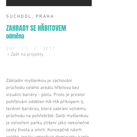
SUCHDOL, PRAHA
ZAHRADY SE HŘBITOVEM
odměna
20/ 11 / 2017
< Zpět na projekty
Základní myšlenkou je zachování
průchodu celého areálu hřbitova bez
vizuální bariéry - plotu. Proto je prostor
pohřbívání oddělen HA-HA příkopem tj.
terénní bariérou, která zabrání volnému
průchodu na pohřebiště. Další myšlenkou
je vytvoření parku ztišení jako nekonečné
cesty života a smrti. Koncepčně návrh