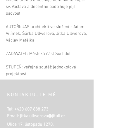
celého areálu umocňuje dominantu kaple
sv. Václava a decentně podtrhuje její
osovost.
AUTOŘI: JAS architekti ve složení - Adam
Vilímek, Šárka Ullwerová, Jitka Ullwerová,
Václav Matějka
ZADAVATEL: Městská část Suchdol
STUPEŇ: veřejná soutěž jednokolová
projektová
KONTAKTUJTE MĚ:
Tel:
+420 607 888 273
Email:
jitka.ullwerova@jitull.cz
Ulice 17. listopadu 1270,